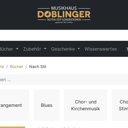
Bücher
Zubehör
Geschenke
Wissenswertes
te
Bücher
Nach Stil
Chor- und
Cho
rangement
Blues
Kirchenmusik
Sti