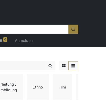
0
Anmelden
rleitung /
Ethno
Film
Gehör
mmbildung