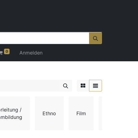
0
Anmelden
rleitung /
Ethno
Film
Gehör
mmbildung