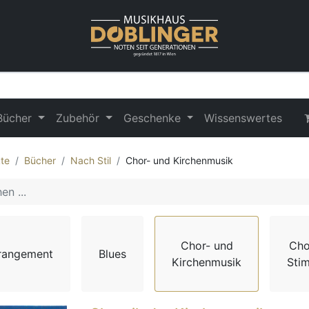
Bücher
Zubehör
Geschenke
Wissenswertes
te
Bücher
Nach Stil
Chor- und Kirchenmusik
Chor- und
Cho
rangement
Blues
Kirchenmusik
Sti