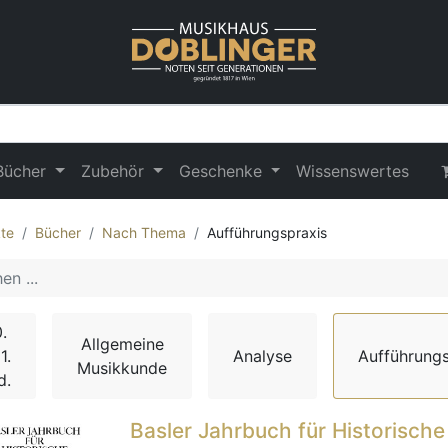
Bücher
Zubehör
Geschenke
Wissenswertes
te
Bücher
Nach Thema
Aufführungspraxis
.
Allgemeine
1.
Analyse
Aufführungs
Musikkunde
d.
Basler Jahrbuch für Historische