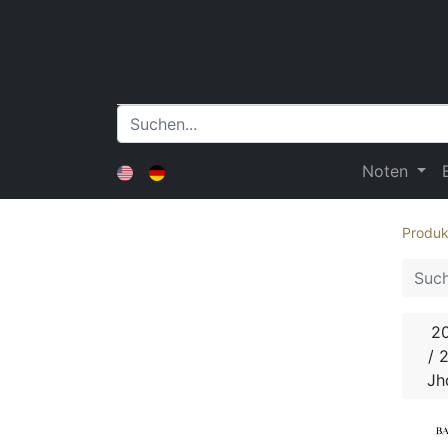
Noten
Produk
20
/ 2
Jh