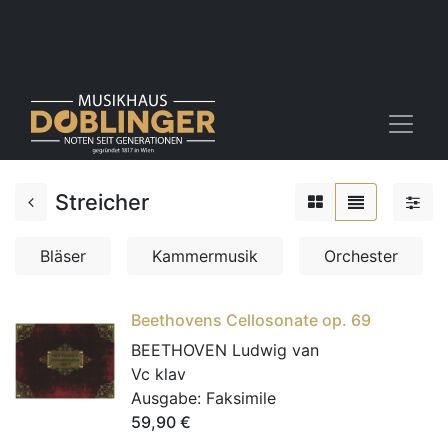
Streicher
Bläser
Kammermusik
Orchester
Beethovens Cellosonate op. 69
BEETHOVEN Ludwig van
Vc klav
Ausgabe:
Faksimile
59,90
€