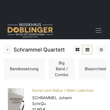
Schrammel Quartett
Big
Bandbesetzung
Band /
Blasorchester
Combo
Kunst und Natur / Mein Liebchen
SCHRAMMEL Johann
SchrQu
11,90
€