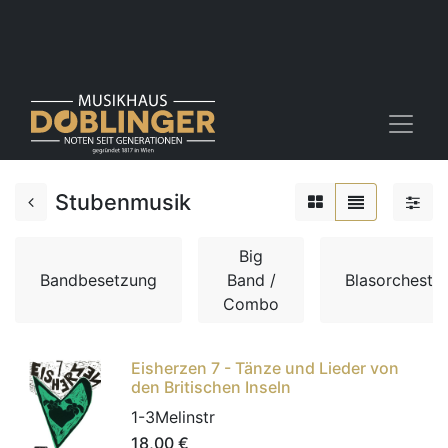
Stubenmusik
Big
Bandbesetzung
Band /
Blasorchester
Combo
Eisherzen 7 - Tänze und Lieder von
den Britischen Inseln
1-3Melinstr
18,00
€