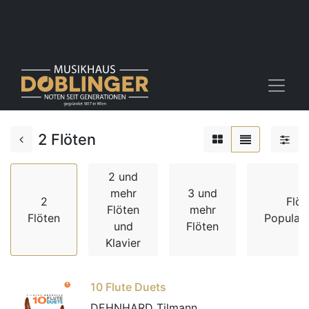
2 Flöten
2 und
mehr
3 und
2
Flöt
Flöten
mehr
Flöten
Popular
und
Flöten
Klavier
10 Flute Duets
DEHNHARD Tilmann