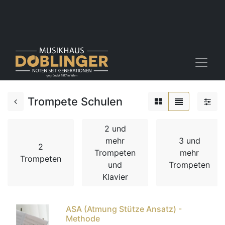
Trompete Schulen
2 und
mehr
3 und
2
Trompeten
mehr
Trompeten
und
Trompeten
Klavier
ASA (Atmung Stütze Ansatz) -
Methode