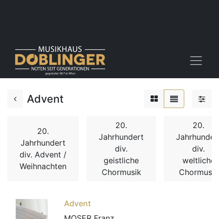
Advent
20.
20.
20.
Jahrhundert
Jahrhunder
Jahrhundert
div.
div.
div. Advent /
geistliche
weltliche
Weihnachten
Chormusik
Chormusik
Advent
MOSER Franz