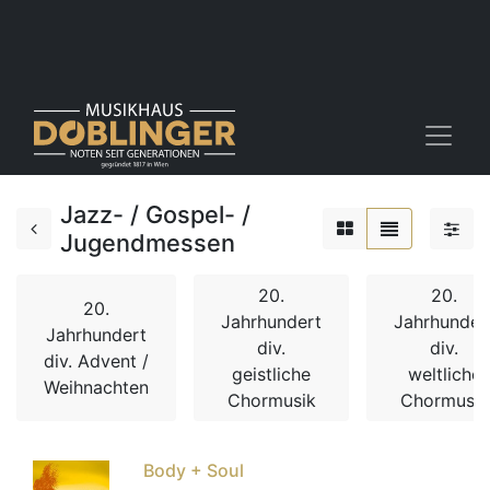
Jazz- / Gospel- /
Jugendmessen
20.
20.
20.
Jahrhundert
Jahrhunder
Jahrhundert
div.
div.
div. Advent /
geistliche
weltliche
Weihnachten
Chormusik
Chormusik
Body + Soul