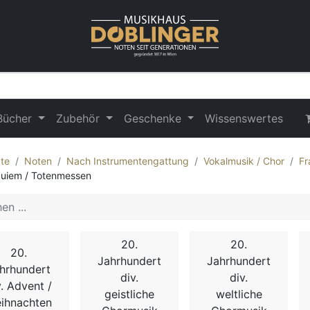
Bücher
Zubehör
Geschenke
Wissenswertes
te
Noten
Nach Instrumentengattung
Vokalmusik / Chor
Fr
uiem / Totenmessen
20.
20.
20.
Jahrhundert
Jahrhundert
hrhundert
div.
div.
v. Advent /
geistliche
weltliche
ihnachten