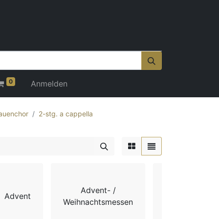
0
Anmelden
auenchor
2-stg. a cappella
Advent- /
Advent
Chorbücher
Weihnachtsmessen