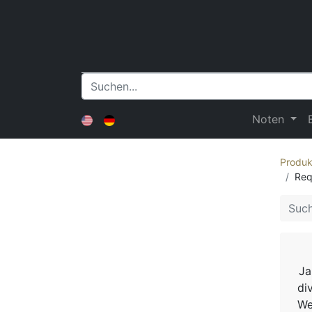
Noten
Produk
Req
Ja
di
We