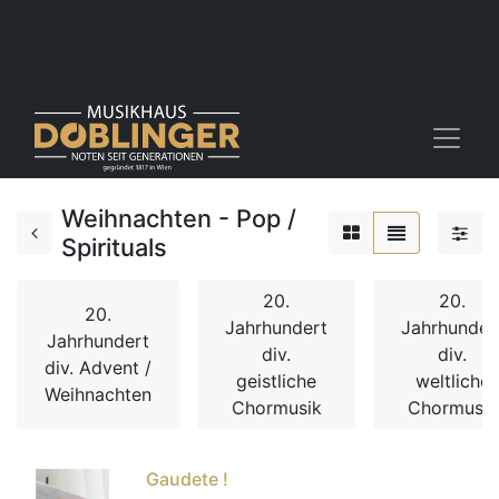
Weihnachten - Pop /
Spirituals
20.
20.
20.
Jahrhundert
Jahrhunder
Jahrhundert
div.
div.
div. Advent /
geistliche
weltliche
Weihnachten
Chormusik
Chormusik
Gaudete !