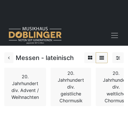
Messen - lateinisch
20.
20.
20.
Jahrhundert
Jahrhunder
Jahrhundert
div.
div.
div. Advent /
geistliche
weltliche
Weihnachten
Chormusik
Chormusik