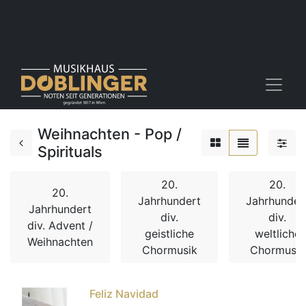
Weihnachten - Pop /
Spirituals
20.
20.
20.
Jahrhundert
Jahrhunder
Jahrhundert
div.
div.
div. Advent /
geistliche
weltliche
Weihnachten
Chormusik
Chormusik
Feliz Navidad