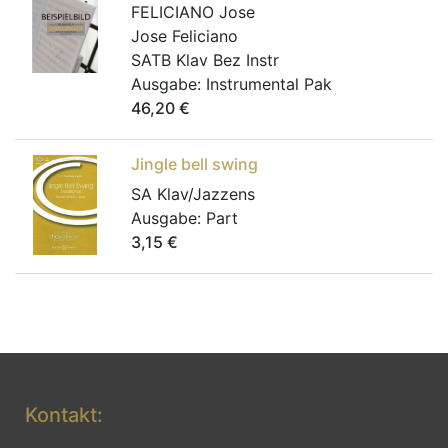
FELICIANO Jose
Jose Feliciano
SATB Klav Bez Instr
Ausgabe:
Instrumental Pak
46,20
€
Jingle bell swing
SA Klav/Jazzens
Ausgabe:
Part
3,15
€
Kontakt: