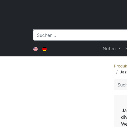
Noten
Produk
Jaz
Ja
di
We