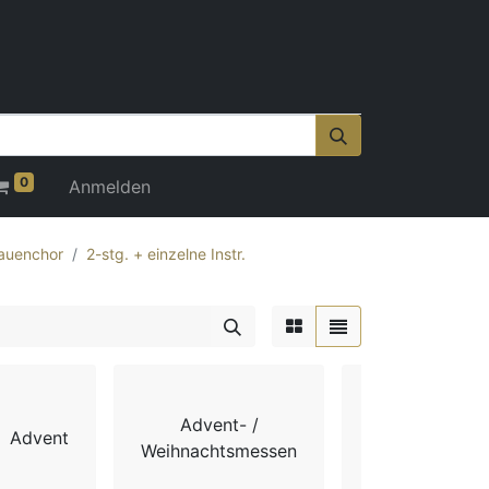
0
Anmelden
auenchor
2-stg. + einzelne Instr.
Advent- /
Advent
Chorbücher
Weihnachtsmessen