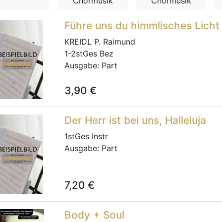
Chormusik
Chormusik
Führe uns du himmlisches Licht
KREIDL P. Raimund
1-2stGes Bez
Ausgabe:
Part
3,90
€
Der Herr ist bei uns, Halleluja
1stGes Instr
Ausgabe:
Part
7,20
€
Body + Soul