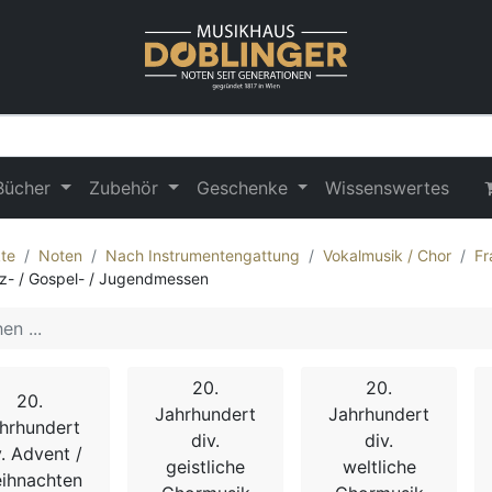
Bücher
Zubehör
Geschenke
Wissenswertes
te
Noten
Nach Instrumentengattung
Vokalmusik / Chor
Fr
z- / Gospel- / Jugendmessen
20.
20.
20.
Jahrhundert
Jahrhundert
hrhundert
div.
div.
v. Advent /
geistliche
weltliche
ihnachten