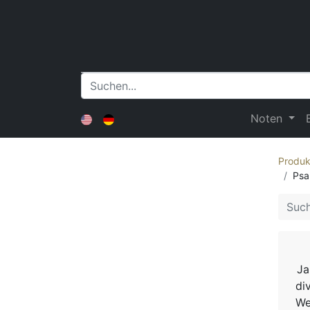
Noten
Produk
Psa
Ja
di
We