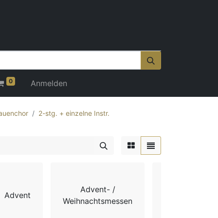
0
Anmelden
auenchor
2-stg. + einzelne Instr.
Advent- /
Advent
Chorbücher
Weihnachtsmessen