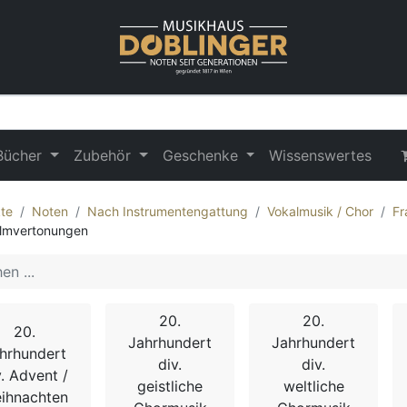
Bücher
Zubehör
Geschenke
Wissenswertes
te
Noten
Nach Instrumentengattung
Vokalmusik / Chor
Fr
lmvertonungen
20.
20.
20.
Jahrhundert
Jahrhundert
hrhundert
div.
div.
v. Advent /
geistliche
weltliche
ihnachten