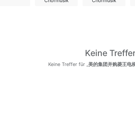
Chormusik
Chormusik
Keine Treffe
Keine Treffer für „
美的集团并购菱王电