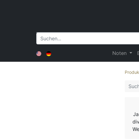
Noten
Produk
Ja
di
We