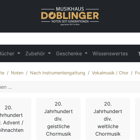
Bücher
Zubehör
Geschenke
Wissenswertes
te
Noten
Nach Instrumentengattung
Vokalmusik / Chor
Fr
20.
20.
20.
Jahrhundert
Jahrhundert
hrhundert
div.
div.
v. Advent /
geistliche
weltliche
ihnachten
Chormusik
Chormusik