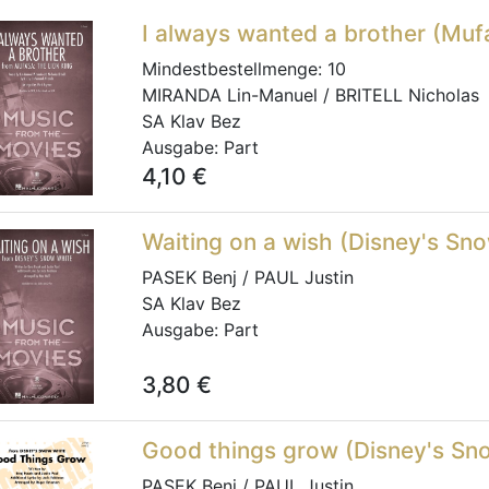
I always wanted a brother (Muf
Mindestbestellmenge:
10
MIRANDA Lin-Manuel / BRITELL Nicholas
SA Klav Bez
Ausgabe:
Part
4,10
€
Waiting on a wish (Disney's Sn
PASEK Benj / PAUL Justin
SA Klav Bez
Ausgabe:
Part
3,80
€
Good things grow (Disney's Sn
PASEK Benj / PAUL Justin