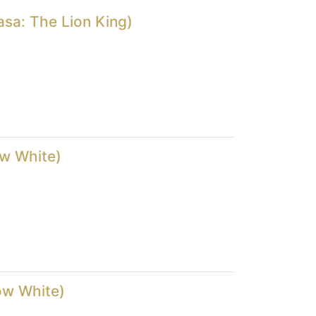
asa: The Lion King)
ow White)
ow White)