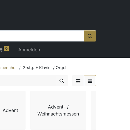
0
Anmelden
auenchor
2-stg. + Klavier / Orgel
Advent- /
Advent
Chorbücher
Weihnachtsmessen