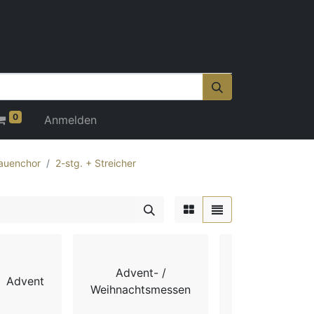
0
Anmelden
auenchor
2-stg. + Streicher
Advent- /
Advent
Chorbücher
Weihnachtsmessen