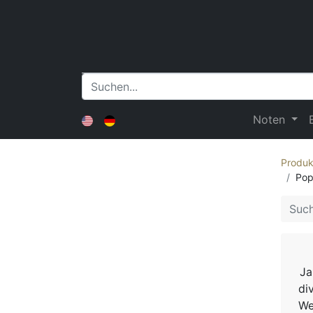
Noten
Produk
Pop
Ja
di
We