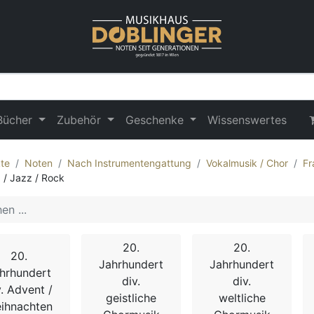
Bücher
Zubehör
Geschenke
Wissenswertes
te
Noten
Nach Instrumentengattung
Vokalmusik / Chor
Fr
 / Jazz / Rock
20.
20.
20.
Jahrhundert
Jahrhundert
hrhundert
div.
div.
v. Advent /
geistliche
weltliche
ihnachten