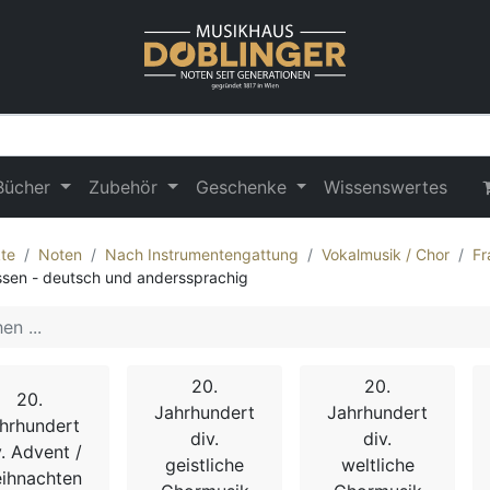
Bücher
Zubehör
Geschenke
Wissenswertes
te
Noten
Nach Instrumentengattung
Vokalmusik / Chor
Fr
sen - deutsch und anderssprachig
20.
20.
20.
Jahrhundert
Jahrhundert
hrhundert
div.
div.
v. Advent /
geistliche
weltliche
ihnachten