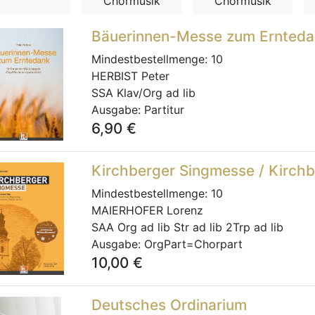
Chormusik
Chormusik
Bäuerinnen-Messe zum Ernted
Mindestbestellmenge:
10
HERBIST Peter
SSA Klav/Org ad lib
Ausgabe:
Partitur
6,90
€
Kirchberger Singmesse / Kirch
Mindestbestellmenge:
10
MAIERHOFER Lorenz
SAA Org ad lib Str ad lib 2Trp ad lib
Ausgabe:
OrgPart=Chorpart
10,00
€
Deutsches Ordinarium