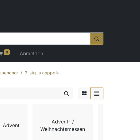
0
Anmelden
auenchor
3-stg. a cappella
Advent- /
Advent
Chorbücher
Weihnachtsmessen