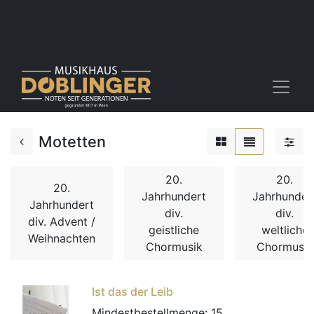
Motetten
20.
20.
20.
Jahrhundert
Jahrhunder
Jahrhundert
div.
div.
div. Advent /
geistliche
weltliche
Weihnachten
Chormusik
Chormusik
Ist das der Leib
Mindestbestellmenge:
15