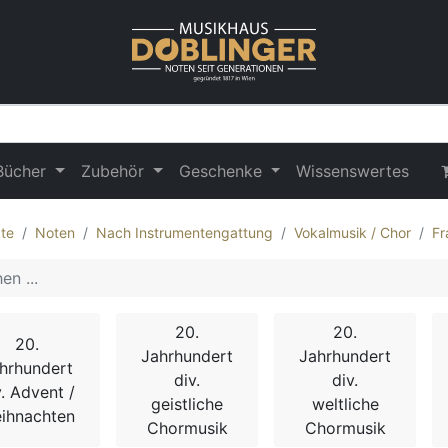
Bücher
Zubehör
Geschenke
Wissenswertes
te
Noten
Nach Instrumentengattung
Vokalmusik / Chor
Fr
20.
20.
20.
Jahrhundert
Jahrhundert
hrhundert
div.
div.
v. Advent /
geistliche
weltliche
ihnachten
Chormusik
Chormusik