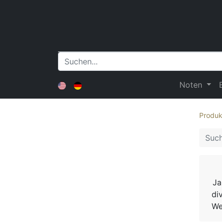
Noten
Produk
Ja
di
We