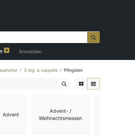
0
Anmelden
auenchor
3-stg. a cappella
Pfingsten
Advent- /
Advent
Chorbücher
Weihnachtsmessen