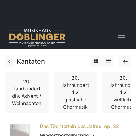
Kantaten
20.
20.
20.
Jahrhundert
Jahrhunder
Jahrhundert
div.
div.
div. Advent /
geistliche
weltliche
Weihnachten
Chormusik
Chormusik
Das Töchterlein des Jairus, op. 32
Mindestbestellmenge:
20