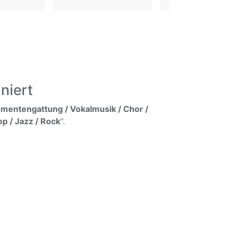
niert
umentengattung / Vokalmusik / Chor /
op / Jazz / Rock
".