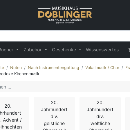
Bücher
Zubehör
Geschenke
Wissenswertes
te
Noten
Nach Instrumentengattung
Vokalmusik / Chor
Fr
hodoxe Kirchenmusik
20.
20.
20.
Jahrhundert
Jahrhundert
hrhundert
div.
div.
v. Advent /
geistliche
weltliche
ihnachten