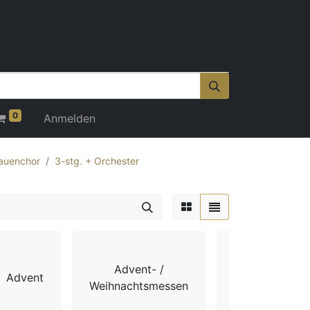
0
Anmelden
auenchor
3-stg. + Orchester
Advent- /
Advent
Chorbücher
Weihnachtsmessen