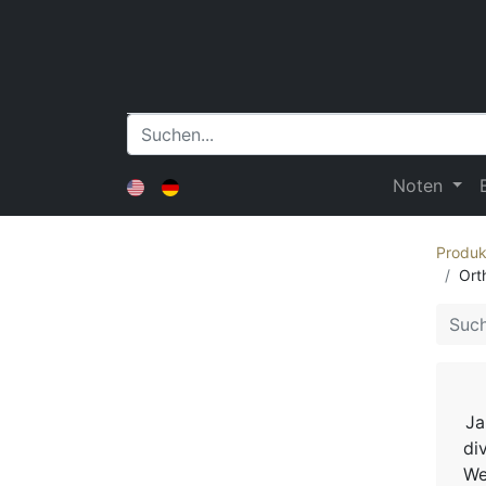
Noten
Produk
Ort
Ja
di
We