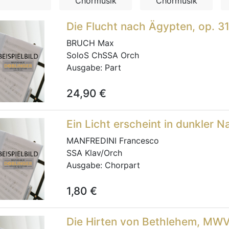
Chormusik
Chormusik
Die Flucht nach Ägypten, op. 31
BRUCH Max
SoloS ChSSA Orch
Ausgabe:
Part
24,90
€
Ein Licht erscheint in dunkler N
MANFREDINI Francesco
SSA Klav/Orch
Ausgabe:
Chorpart
1,80
€
Die Hirten von Bethlehem, MW