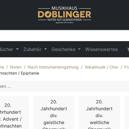
Bücher
Zubehör
Geschenke
Wissenswertes
te
Noten
Nach Instrumentengattung
Vokalmusik / Chor
Fr
hnachten / Epiphanie
20.
20.
20.
Jahrhundert
Jahrhundert
hrhundert
div.
div.
v. Advent /
geistliche
weltliche
ihnachten