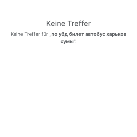
Keine Treffer
Keine Treffer für „
по убд билет автобус харьков
сумы
".