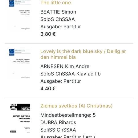
The little one
BEATTIE Simon
SoloS ChSSAA
Ausgabe:
Partitur
3,80
€
Lovely is the dark blue sky / Deilig er
den himmel bla
ARNESEN Kim Andre
SoloS ChSSAA Klav ad lib
Ausgabe:
Partitur
4,40
€
Ziemas svetkos (At Christmas)
Mindestbestellmenge:
5
DUBRA Rihards
SoliSS ChSSAA
Ausgabe:
Partitur (lett.)