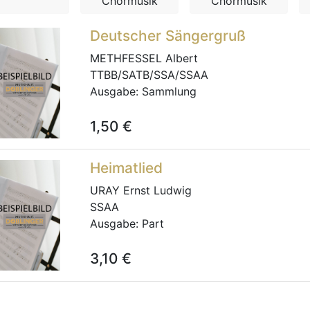
Chormusik
Chormusik
Deutscher Sängergruß
METHFESSEL Albert
TTBB/SATB/SSA/SSAA
Ausgabe:
Sammlung
1,50
€
Heimatlied
URAY Ernst Ludwig
SSAA
Ausgabe:
Part
3,10
€