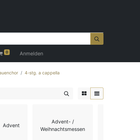
0
Anmelden
auenchor
4-stg. a cappella
Advent- /
Advent
Chorbücher
Weihnachtsmessen