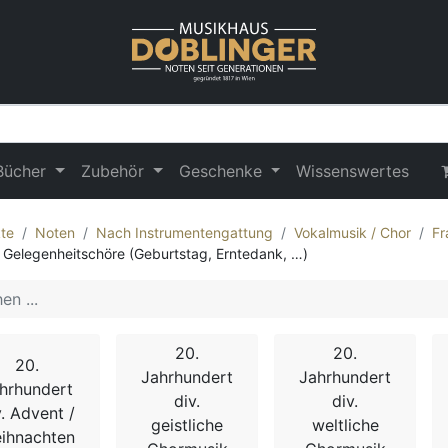
Bücher
Zubehör
Geschenke
Wissenswertes
te
Noten
Nach Instrumentengattung
Vokalmusik / Chor
Fr
. Gelegenheitschöre (Geburtstag, Erntedank, …)
20.
20.
20.
Jahrhundert
Jahrhundert
hrhundert
div.
div.
v. Advent /
geistliche
weltliche
ihnachten