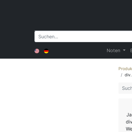
Noten
Produk
div
Ja
di
We