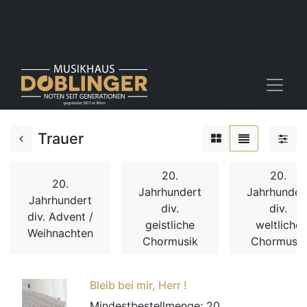
Trauer
20.
20.
20.
Jahrhundert
Jahrhunder
Jahrhundert
div.
div.
div. Advent /
geistliche
weltliche
Weihnachten
Chormusik
Chormusik
Bleib bei mir, Herr !
Mindestbestellmenge:
20