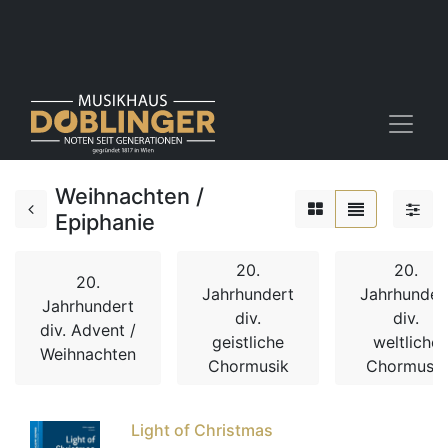
Weihnachten /
Epiphanie
20.
20.
20.
Jahrhundert
Jahrhunder
Jahrhundert
div.
div.
div. Advent /
geistliche
weltliche
Weihnachten
Chormusik
Chormusik
Light of Christmas