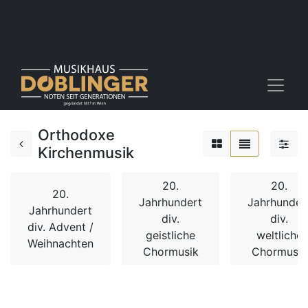
Orthodoxe
Kirchenmusik
20.
20.
20.
Jahrhundert
Jahrhunder
Jahrhundert
div.
div.
div. Advent /
geistliche
weltliche
Weihnachten
Chormusik
Chormusik