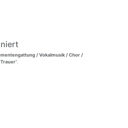
niert
umentengattung / Vokalmusik / Chor /
 Trauer
".