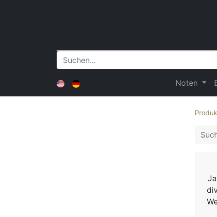
Noten
Produk
Ja
di
We