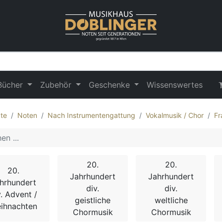
Bücher
Zubehör
Geschenke
Wissenswertes
te
Noten
Nach Instrumentengattung
Vokalmusik / Chor
Fr
20.
20.
20.
Jahrhundert
Jahrhundert
hrhundert
div.
div.
v. Advent /
geistliche
weltliche
ihnachten
Chormusik
Chormusik