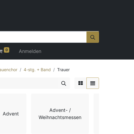
0
Anmelden
auenchor
4-stg. + Band
Trauer
Advent- /
Advent
Chorbücher
Weihnachtsmessen