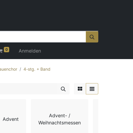
0
Anmelden
auenchor
4-stg. + Band
Advent- /
Advent
Chorbücher
Weihnachtsmessen