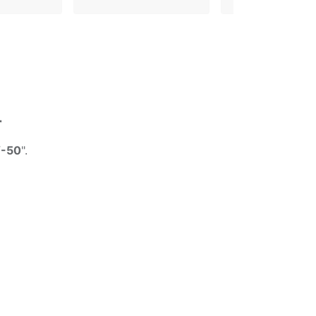
r
V-50
".