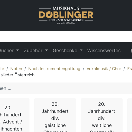
Bücher
Zubehör
Geschenke
Wissenswertes
te
Noten
Nach Instrumentengattung
Vokalmusik / Chor
Fr
kslieder Österreich
20.
20.
20.
Jahrhundert
Jahrhundert
hrhundert
div.
div.
v. Advent /
geistliche
weltliche
ihnachten