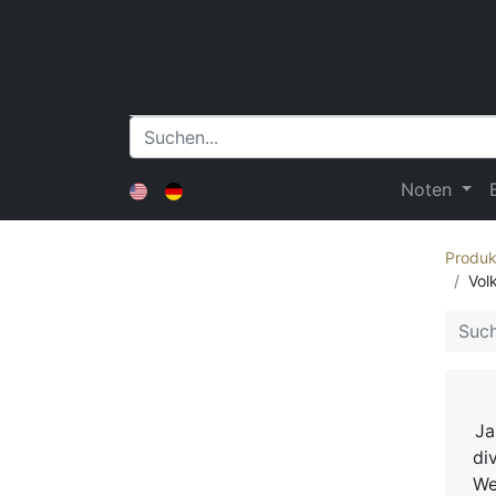
Noten
Produk
Vol
Ja
di
We