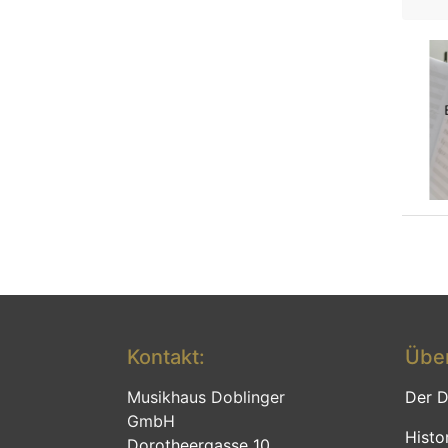
Kontakt:
Über
Musikhaus Doblinger
Der D
GmbH
Histo
Dorotheergasse 10