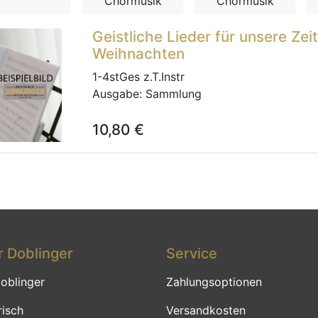
Chormusik
Chormusik
Geistliche Lieder für unsere Zei
Weihnachten
1-4stGes z.T.Instr
Ausgabe:
Sammlung
10,80
€
 Doblinger
Service
oblinger
Zahlungsoptionen
risch
Versandkosten