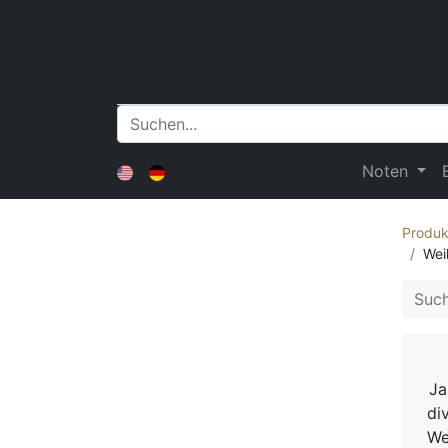
Noten
Produk
Wei
Ja
di
We