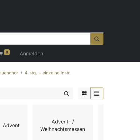
0
Anmelden
auenchor
4-stg. + einzelne Instr.
Advent- /
Advent
Chorbücher
Weihnachtsmessen