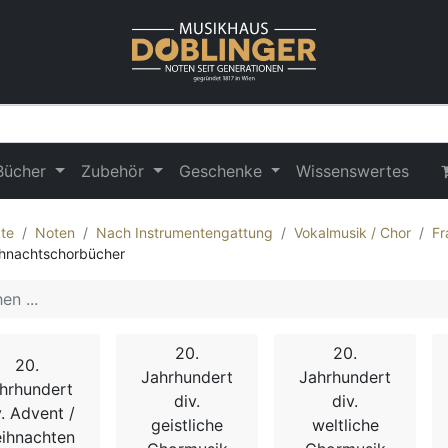
Bücher
Zubehör
Geschenke
Wissenswertes
te
Noten
Nach Instrumentengattung
Vokalmusik / Chor
Fr
hnachtschorbücher
20.
20.
20.
Jahrhundert
Jahrhundert
hrhundert
div.
div.
v. Advent /
geistliche
weltliche
ihnachten