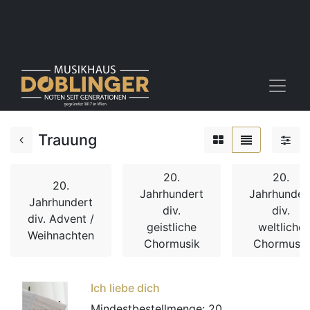
Trauung
20.
20.
20.
Jahrhundert
Jahrhunder
Jahrhundert
div.
div.
div. Advent /
geistliche
weltliche
Weihnachten
Chormusik
Chormusik
Ich liebe dich
Mindestbestellmenge:
20