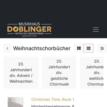
Weihnachtschorbücher
20.
20.
20.
Jahrhundert
Jahrhunder
Jahrhundert
div.
div.
div. Advent /
geistliche
weltliche
Weihnachten
Chormusik
Chormusik
Christmas Time, Book 1
Mindestbestellmenge:
5