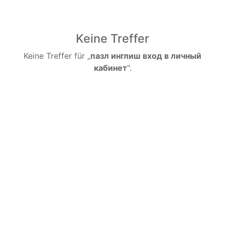
Keine Treffer
Keine Treffer für „
пазл инглиш вход в личный
кабинет
".