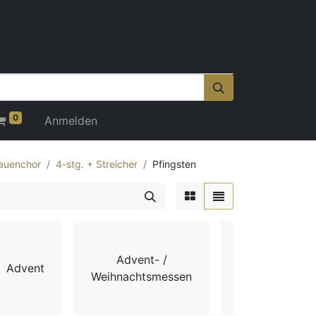
0
Anmelden
auenchor
4-stg. + Streicher
Pfingsten
Advent- /
Advent
Chorbücher
Weihnachtsmessen