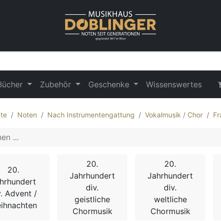
Bücher
Zubehör
Geschenke
Wissenswertes
te
Noten
Nach Instrumentengattung
Vokalmusik / Chor
Fr
20.
20.
20.
Jahrhundert
Jahrhundert
hrhundert
div.
div.
v. Advent /
geistliche
weltliche
ihnachten
Chormusik
Chormusik