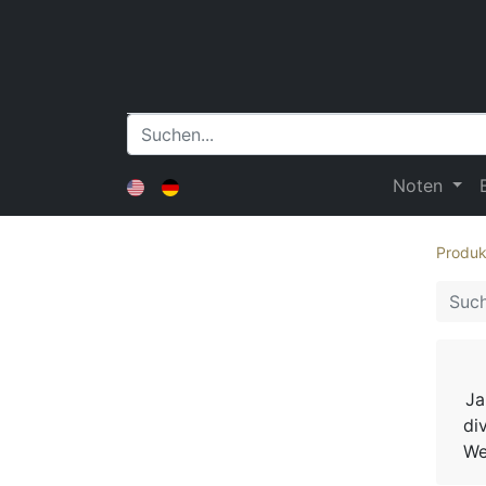
Noten
Produk
Ja
di
We