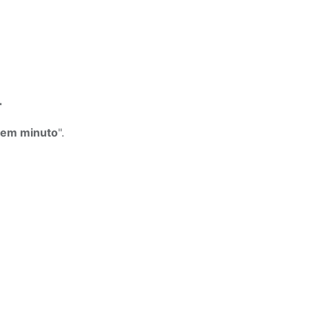
r
 em minuto
".