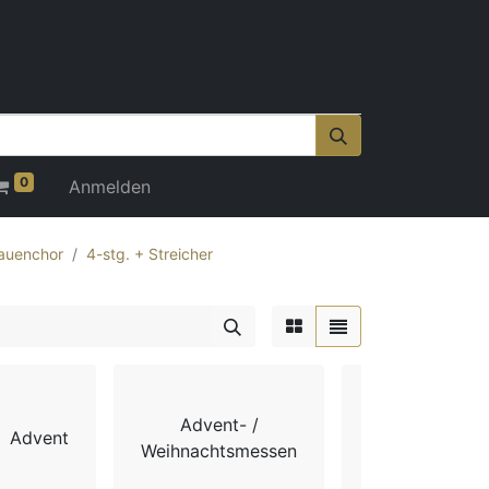
0
Anmelden
auenchor
4-stg. + Streicher
Advent- /
Advent
Chorbücher
Weihnachtsmessen