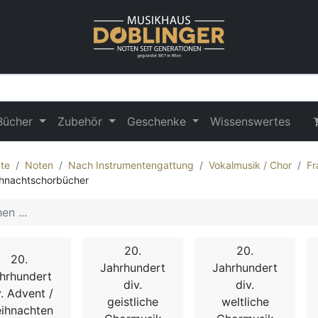
Bücher
Zubehör
Geschenke
Wissenswertes
te
Noten
Nach Instrumentengattung
Vokalmusik / Chor
Fr
hnachtschorbücher
20.
20.
20.
Jahrhundert
Jahrhundert
hrhundert
div.
div.
v. Advent /
geistliche
weltliche
ihnachten