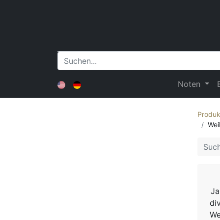
Noten
Produk
Wei
Ja
di
We