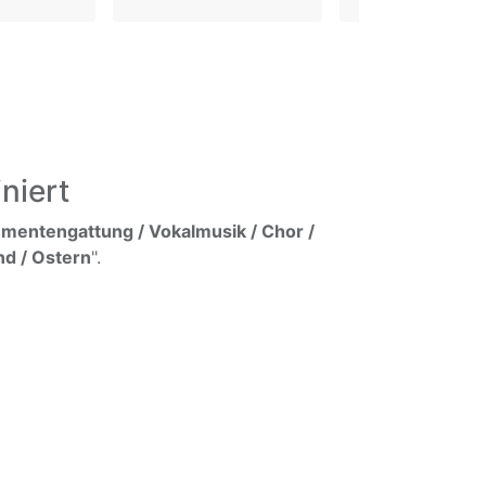
niert
umentengattung / Vokalmusik / Chor /
nd / Ostern
".