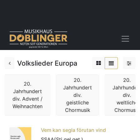
Volkslieder Europa
20.
20.
20.
Jahrhundert
Jahrhunder
Jahrhundert
div.
div.
div. Advent /
geistliche
weltliche
Weihnachten
Chormusik
Chormusik
Vem kan segla förutan vind
SSAA(Sti gel.get.)