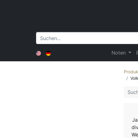
Noten
Produk
Vol
Ja
di
We