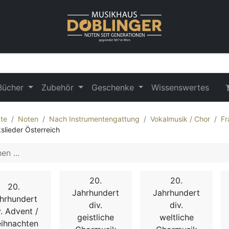
Bücher
Zubehör
Geschenke
Wissenswertes
te
Noten
Nach Instrumentengattung
Vokalmusik / Chor
Fr
kslieder Österreich
20.
20.
20.
Jahrhundert
Jahrhundert
hrhundert
div.
div.
v. Advent /
geistliche
weltliche
ihnachten