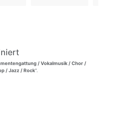
niert
umentengattung / Vokalmusik / Chor /
op / Jazz / Rock
".