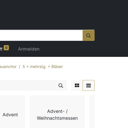
0
Anmelden
auenchor
5 + mehrstg. + Bläser
Advent- /
Advent
Chorbücher
Weihnachtsmessen