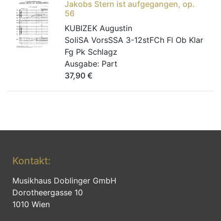
Jakobs Stern ist aufgegangen, op.
56
KUBIZEK Augustin
SoliSA VorsSSA 3-12stFCh Fl Ob Klar
Fg Pk Schlagz
Ausgabe:
Part
37,90
€
Kontakt:
Musikhaus Doblinger GmbH
Dorotheergasse 10
1010 Wien