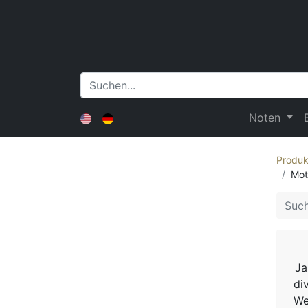
Noten
Produk
Mot
Ja
di
We