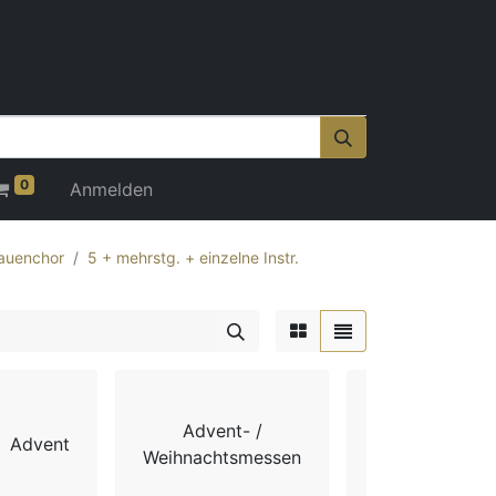
0
Anmelden
auenchor
5 + mehrstg. + einzelne Instr.
Advent- /
Advent
Chorbücher
Weihnachtsmessen