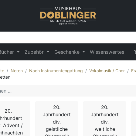
Bücher
Zubehör
Geschenke
Wissenswertes
te
Noten
Nach Instrumentengattung
Vokalmusik / Chor
Fr
etten
20.
20.
20.
Jahrhundert
Jahrhundert
hrhundert
div.
div.
v. Advent /
geistliche
weltliche
ihnachten