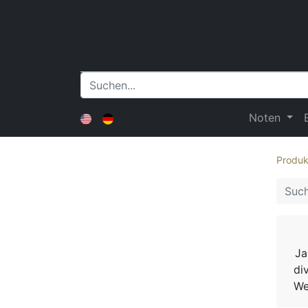
Noten
Produk
Ja
di
We