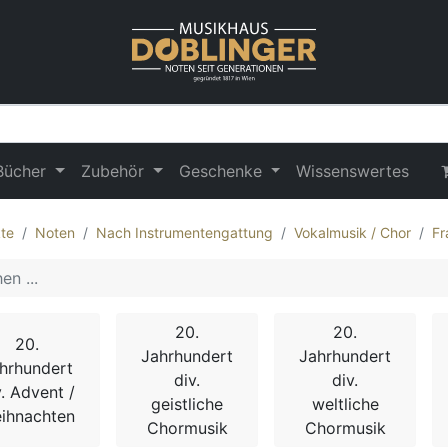
Bücher
Zubehör
Geschenke
Wissenswertes
te
Noten
Nach Instrumentengattung
Vokalmusik / Chor
Fr
20.
20.
20.
Jahrhundert
Jahrhundert
hrhundert
div.
div.
v. Advent /
geistliche
weltliche
ihnachten
Chormusik
Chormusik