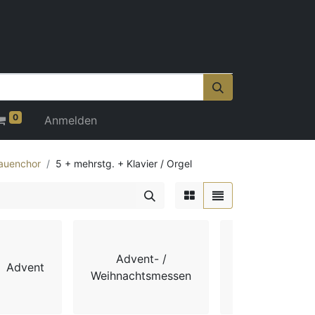
0
Anmelden
auenchor
5 + mehrstg. + Klavier / Orgel
Advent- /
Advent
Chorbücher
Weihnachtsmessen