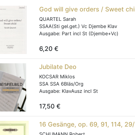
God will give orders / Sweet ch
QUARTEL Sarah
SSAA(Sti gel.get.) Vc Djembe Klav
Ausgabe:
Part incl St (Djembe+Vc)
6,20
€
Jubilate Deo
KOCSAR Miklos
SSA SSA 6Bläs/Org
Ausgabe:
KlavAusz incl St
17,50
€
16 Gesänge, op. 69, 91, 114, 29
SCHUMANN Robert