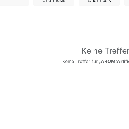
Chormusik
Chormusik
Keine Treffe
Keine Treffer für „
AROM:Artifi