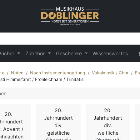
Bücher
Zubehör
Geschenke
Wissenswertes
te
Noten
Nach Instrumentengattung
Vokalmusik / Chor
Fr
sti Himmelfahrt / Fronleichnam / Trinitatis
20.
20.
20.
Jahrhundert
Jahrhundert
hrhundert
div.
div.
v. Advent /
geistliche
weltliche
ihnachten