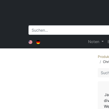
Noten
Produk
Chri
Ja
di
We