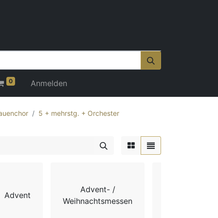
0
Anmelden
auenchor
5 + mehrstg. + Orchester
Advent- /
Advent
Chorbücher
Weihnachtsmessen