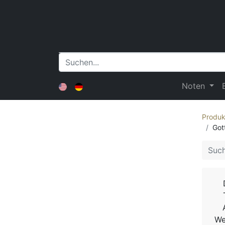
Noten
Produk
Got
We