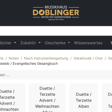
Bücher
Zubehör
Geschenke
Wissenswertes
te
Noten
Nach Instrumentengattung
Vokalmusik / Chor
Ge
teslob / Evangelisches Gesangbuch
Duette /
Duette /
Terzette
Duette /
Du
Terzette
Advent /
Terzette
Advent /
Weihnachten
Alben
T
ihnachten