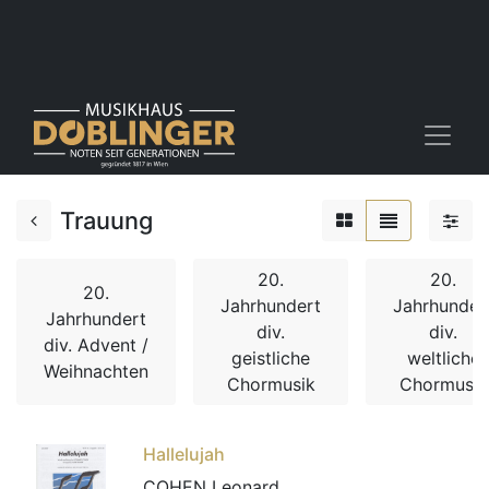
Trauung
20.
20.
20.
Jahrhundert
Jahrhunder
Jahrhundert
div.
div.
div. Advent /
geistliche
weltliche
Weihnachten
Chormusik
Chormusik
Hallelujah
COHEN Leonard