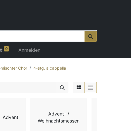
0
Anmelden
mischter Chor
4-stg. a cappella
Advent- /
Advent
Chorbücher
Weihnachtsmessen