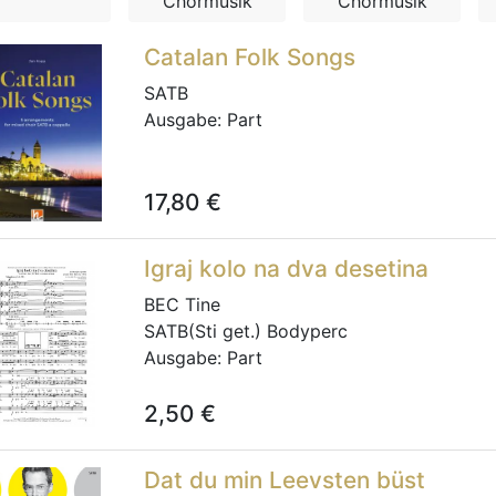
Chormusik
Chormusik
Catalan Folk Songs
SATB
Ausgabe:
Part
17,80
€
Igraj kolo na dva desetina
BEC Tine
SATB(Sti get.) Bodyperc
Ausgabe:
Part
2,50
€
Dat du min Leevsten büst