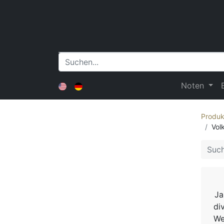
Noten
Produk
Vol
Ja
di
We