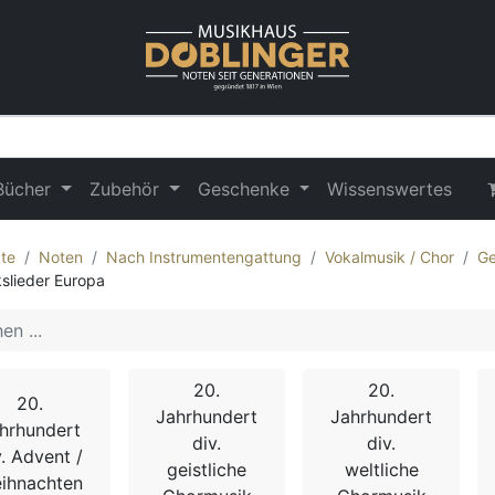
Bücher
Zubehör
Geschenke
Wissenswertes
te
Noten
Nach Instrumentengattung
Vokalmusik / Chor
Ge
kslieder Europa
20.
20.
20.
Jahrhundert
Jahrhundert
hrhundert
div.
div.
v. Advent /
geistliche
weltliche
ihnachten