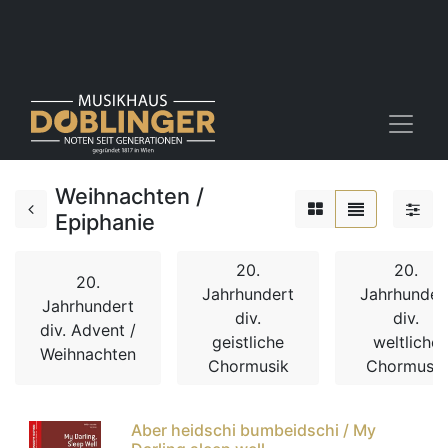
Weihnachten /
Epiphanie
20.
20.
20.
Jahrhundert
Jahrhunder
Jahrhundert
div.
div.
div. Advent /
geistliche
weltliche
Weihnachten
Chormusik
Chormusik
Aber heidschi bumbeidschi / My