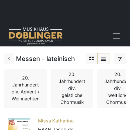
Messen - lateinisch
20.
20.
20.
Jahrhundert
Jahrhunder
Jahrhundert
div.
div.
div. Advent /
geistliche
weltliche
Weihnachten
Chormusik
Chormusik
Missa Katharina
HAAN Jacob de