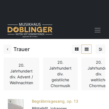
Trauer
20.
20.
20.
Jahrhundert
Jahrhunder
Jahrhundert
div.
div.
div. Advent /
geistliche
weltliche
Weihnachten
Chormusik
Chormusik
Begräbnisgesang, op. 13
BRAHMS Johannes